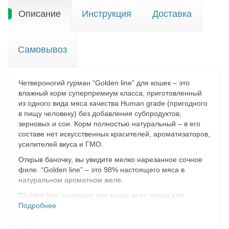
Описание
Инструкция
Доставка
Самовывоз
Четвероногий гурман “Golden line” для кошек – это
влажный корм суперпремиум класса, приготовленный
из одного вида мяса качества Human grade (пригодного
в пищу человеку) без добавления субпродуктов,
зерновых и сои. Корм полностью натуральный – в его
составе нет искусственных красителей, ароматизаторов,
усилителей вкуса и ГМО.
Открыв баночку, вы увидите мелко нарезанное сочное
филе. “Golden line” – это 98% настоящего мяса в
натуральном ароматном желе.
“Golden line” подходит для кошек всех пород для
ежедневного кормления или как дополнение к
Подробнее
основному рациону. Помимо этого данные корма
подходят для питомцев, которым показана строгая или