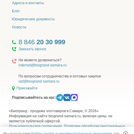
Адреса и контакты
Блог
Юридические документы
Новости
8 846
20 30 999
Заказать звонок
Не можете дозвониться?
internet@biogrand-samara.ru
По вопросам сотрудничества и оптовых закупок
opt@biogrand-samara.ru
Приезжайте
Подписывайтесь на нас:
«Биогранд - продажа зоотоваров в Самаре, © 2026»
Информация на сайте biogrand-samara.ru, включая цены, не
является публичной офертой.
Пользовательское соглашение
,
Политика обработки персональных
данных
,
Согласие на обработку персональных данных
и
Правила
Мы используем
файлы cookie
и
рекомендательные технологии
: так