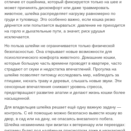
отличие от ошейника, который фиксируется только на шее и
может причинять дискомфорт или даже травмировать
животное, шлейка распределяет нагрузку равномерно по
груди и туловищу. Это особенно важно, если кошка резко
дёрнется или попытается вырваться: давление не приходится
на горло и дыхательные пути, а значит, риск удушья
исключается.
Но польза шлейки не ограничивается только физической
безопасностью. Она открывает новые возможности для
психологического комфорта животного. Домашние кошки,
которые большую часть времени проводят в квартире, часто
страдают от скуки и недостатка впечатлений. Прогулка на
шлейке позволяет питомцу исследовать мир, наблюдать за
птицами, нюхать траву и деревья, слышать новые звуки. Эти
сенсорные впечатления снижают уровень стресса,
предотвращают развитие апатии и делают жизнь кошки более
насыщенной.
Для владельцев шлейка решает ещё одну важную задачу —
контроль. С её помощью можно безопасно вывести кошку во
двор, в сад или на дачу, не опасаясь внезапного побега.
Шлейка незаменима при визитах к ветеринару или переездах:
питомец будет под надёжным присмотром даже в незнакомой