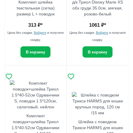
Комплект шлейка
д/к Триол Disney Marie XS
текстильная (сетка)
обх.груди 35.0см, мягкая,
размер L + поводок
розово-белый
313
₽*
1061
₽*
Цена без скидки.
Войдите
и получите
Цена без скидки.
Войдите
и получите
скидку.
скидку.
В корзину
В корзину
Комплект
поводок+шлейка Триол
Шлейка с поводком
1.5*40-52см Одуванчики
Трикси HARMS для кошек