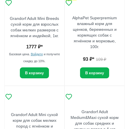
AlphaPet Superpremium
Grandorf Adult Mini Breeds
влажный корм для
сухой корм для взрослых
щенков, беременных и
собак мелких размеров с
кормящих собак с
ягнёнком и индейкой, 1кг.
ягнёнком и морковью,
1777
₽*
100г.
Базовая цена.
Войдите
и получите
93
₽*
109
₽
скидку до 10%.
В корзину
В корзину
Grandorf Adult
Grandorf Adult Mini сухой
Medium&Maxi сухой корм
корм для собак мелких
для собак средних и
пород с ягнёнком и