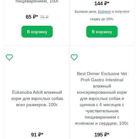
пищеварением, 100г.
144
₽*
Базовая цена.
Войдите
и получите
65
₽*
76
₽
скидку до 10%.
В корзину
В корзину
Best Dinner Exclusive Vet
Profi Gastro Intestinal
влажный
Eukanuba Adult влажный
консервированный корм
корм для взрослых собак
для взрослых собак и
всех размеров, 100г.
щенков с 6 месяцев с
чувствительным
пищеварением с
ягнёнком и сердцем, 100г.
91
₽*
195
₽*