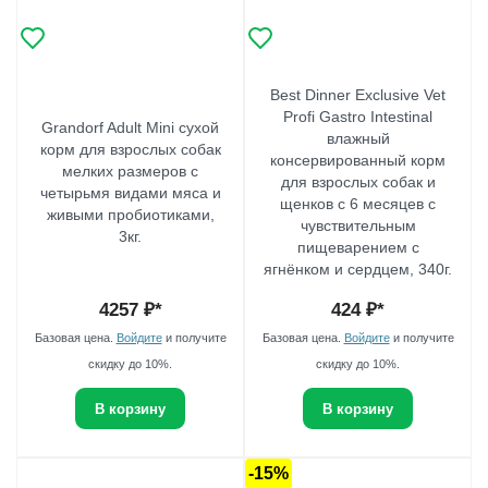
Best Dinner Exclusive Vet
Profi Gastro Intestinal
Grandorf Adult Mini сухой
влажный
корм для взрослых собак
консервированный корм
мелких размеров с
для взрослых собак и
четырьмя видами мяса и
щенков с 6 месяцев с
живыми пробиотиками,
чувствительным
3кг.
пищеварением с
ягнёнком и сердцем, 340г.
4257
₽*
424
₽*
Базовая цена.
Войдите
и получите
Базовая цена.
Войдите
и получите
скидку до 10%.
скидку до 10%.
В корзину
В корзину
-15%