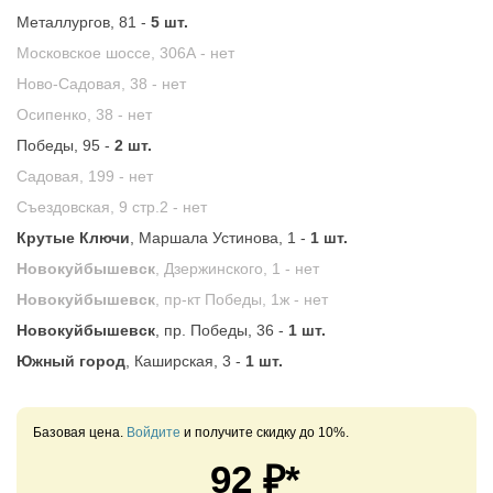
Металлургов, 81 -
5 шт.
Московское шоссе, 306А -
нет
Ново-Садовая, 38 -
нет
Осипенко, 38 -
нет
Победы, 95 -
2 шт.
Садовая, 199 -
нет
Съездовская, 9 стр.2 -
нет
Крутые Ключи
, Маршала Устинова, 1 -
1 шт.
Новокуйбышевск
, Дзержинского, 1 -
нет
Новокуйбышевск
, пр-кт Победы, 1ж -
нет
Новокуйбышевск
, пр. Победы, 36 -
1 шт.
Южный город
, Каширская, 3 -
1 шт.
Базовая цена.
Войдите
и получите скидку до 10%.
92
₽*