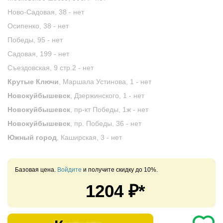
Ново-Садовая, 38 -
нет
Осипенко, 38 -
нет
Победы, 95 -
нет
Садовая, 199 -
нет
Съездовская, 9 стр.2 -
нет
Крутые Ключи
, Маршала Устинова, 1 -
нет
Новокуйбышевск
, Дзержинского, 1 -
нет
Новокуйбышевск
, пр-кт Победы, 1ж -
нет
Новокуйбышевск
, пр. Победы, 36 -
нет
Южный город
, Каширская, 3 -
нет
Базовая цена.
Войдите
и получите скидку до 10%.
1204
₽*