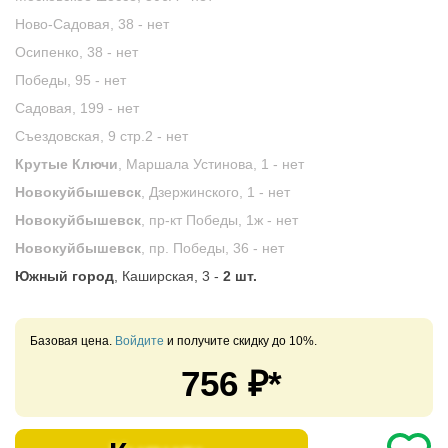
Ново-Садовая, 38 -
нет
Осипенко, 38 -
нет
Победы, 95 -
нет
Садовая, 199 -
нет
Съездовская, 9 стр.2 -
нет
Крутые Ключи
, Маршала Устинова, 1 -
нет
Новокуйбышевск
, Дзержинского, 1 -
нет
Новокуйбышевск
, пр-кт Победы, 1ж -
нет
Новокуйбышевск
, пр. Победы, 36 -
нет
Южный город
, Каширская, 3 -
2 шт.
Базовая цена.
Войдите
и получите скидку до 10%.
756
₽*