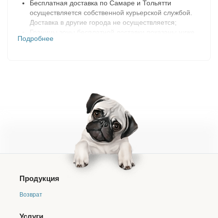
Бесплатная доставка по Самаре и Тольятти
осуществляется собственной курьерской службой.
Доставка в другие города не осуществляется;
Границы зоны бесплатной доставки показаны ниже
Подробнее
на карте в разделе «География доставок»;
Доставка заказа осуществляется только после
подтверждения. После оформления и сборки заказа
мы с вами свяжемся по телефону, указанному в
заказе, и обговорим все подробности доставки.
Заказ на доставку резервируется на 2 дня. Если в
течении этого времени, нам не удастся с вами
связаться, заказ будет отменен;
При оформлении заказа на доставку вам
предоставляется два варианта формы оплаты
(наличными средствами курьеру в день получения
заказа, либо онлайн оплата после подтверждения
заказа).
Смена формы оплаты возможна не
позднее, чем за сутки до даты получения заказа.
Продукция
В ином случае, мы вынуждены будем перенести
ваш заказ на другой день
;
Возврат
Если курьер в течении 15 минут после прибытия на
место доставки в выбранный вами интервал, не смог
Услуги
вручить ваш заказ, то доставка будет осуществлена