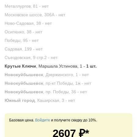
Металлургов, 81 -
нет
Московское шоссе, 306А -
нет
Ново-Садовая, 38 -
нет
Осипенко, 38 -
нет
Победы, 95 -
нет
Садовая, 199 -
нет
Съездовская, 9 стр.2 -
нет
Крутые Ключи
, Маршала Устинова, 1 -
1 шт.
Новокуйбышевск
, Дзержинского, 1 -
нет
Новокуйбышевск
, пр-кт Победы, 1ж -
нет
Новокуйбышевск
, пр. Победы, 36 -
нет
Южный город
, Каширская, 3 -
нет
Базовая цена.
Войдите
и получите скидку до 10%.
2607
₽*