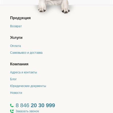
заказа, либо онлайн оплата после подтверждения
заказа).
Смена формы оплаты возможна не
позднее, чем за сутки до даты получения заказа.
Продукция
В ином случае, мы вынуждены будем перенести
ваш заказ на другой день
;
Возврат
Если курьер в течении 15 минут после прибытия на
место доставки в выбранный вами интервал, не смог
Услуги
вручить ваш заказ, то доставка будет осуществлена
после повторного согласования с менеджерами
Оплата
интернет-магазина в другой день;
Самовывоз и доставка
Чтобы внести изменения в состав заказа или
отменить заказ, просим связаться с нами любым
удобным для вас способом:
Компания
Многоканальный телефон
8 846 20 30 999
(пункт
Адреса и контакты
1 голосового меню).
E-mail:
internet@biogrand-samara.ru
.
Блог
Через мессенджер
MAX
Юридические документы
Ближайшая дата доставки: по городу Самара - день
Новости
оформления и обработки заказа (обработка заказов
с понедельника по пятницу с 9:00 до 21:00, в
субботу с 10:00 до 18:00 и в воскресенье с 10:00 до
8 846
20 30 999
17:00). Доставка заказов осуществляется со склада
Заказать звонок