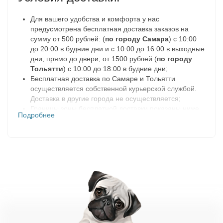
Для вашего удобства и комфорта у нас
предусмотрена бесплатная доставка заказов на
сумму от 500 рублей: (
по городу Самара
) с 10:00
до 20:00 в будние дни и с 10:00 до 16:00 в выходные
дни, прямо до двери; от 1500 рублей (
по городу
Тольятти
) с 10:00 до 18:00 в будние дни;
Бесплатная доставка по Самаре и Тольятти
осуществляется собственной курьерской службой.
Доставка в другие города не осуществляется;
Границы зоны бесплатной доставки показаны ниже
Подробнее
на карте в разделе «География доставок»;
Доставка заказа осуществляется только после
подтверждения. После оформления и сборки заказа
мы с вами свяжемся по телефону, указанному в
заказе, и обговорим все подробности доставки.
Заказ на доставку резервируется на 2 дня. Если в
течении этого времени, нам не удастся с вами
связаться, заказ будет отменен;
При оформлении заказа на доставку вам
предоставляется два варианта формы оплаты
(наличными средствами курьеру в день получения