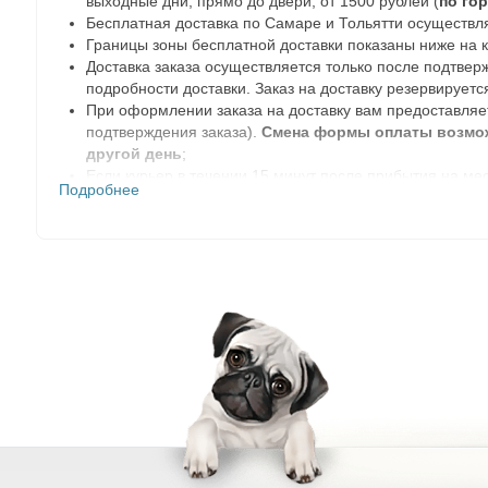
выходные дни, прямо до двери; от 1500 рублей (
по го
Бесплатная доставка по Самаре и Тольятти осуществля
Границы зоны бесплатной доставки показаны ниже на к
Доставка заказа осуществляется только после подтвер
подробности доставки. Заказ на доставку резервируется
При оформлении заказа на доставку вам предоставляе
подтверждения заказа).
Смена формы оплаты возможн
другой день
;
Если курьер в течении 15 минут после прибытия на мес
Подробнее
согласования с менеджерами интернет-магазина в друг
Чтобы внести изменения в состав заказа или отменить
Многоканальный телефон
8 846 20 30 999
(пункт 1
E-mail:
internet@biogrand-samara.ru
.
Через мессенджер
MAX
Ближайшая дата доставки: по городу Самара - день офор
воскресенье с 10:00 до 17:00). Доставка заказов осуще
автоматически передвинута на 2 будних дня вперед. О
География доставок
Бесплатная доставка от 500 рублей.