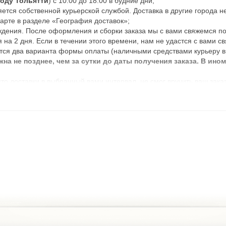
роду Тольятти
) с 10:00 до 18:00 в будние дни;
ется собственной курьерской службой. Доставка в другие города н
арте в разделе «География доставок»;
ждения. После оформления и сборки заказа мы с вами свяжемся по 
 на 2 дня. Если в течении этого времени, нам не удастся с вами св
тся два варианта формы оплаты (наличными средствами курьеру в 
а не позднее, чем за сутки до даты получения заказа. В ино
то доставки в выбранный вами интервал, не смог вручить ваш зака
ой день;
 заказ, просим связаться с нами любым удобным для вас способом:
 голосового меню).
мления и обработки заказа (обработка заказов с понедельника по п
ствляется со склада «Аврора, 110, к1», если нужного вам товара н
бращайте внимание на количество нужного вам товара при оформлен