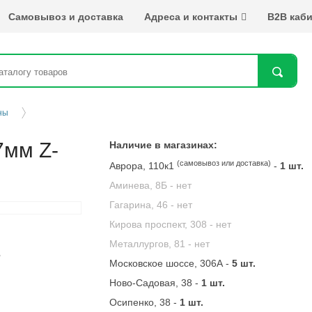
Самовывоз и доставка
Адреса и контакты
B2B каби
Най
ны
7мм Z-
Наличие в магазинах:
(самовывоз или доставка)
Аврора, 110к1
-
1 шт.
Аминева, 8Б -
нет
Гагарина, 46 -
нет
Кирова проспект, 308 -
нет
Металлургов, 81 -
нет
Московское шоссе, 306А -
5 шт.
Ново-Садовая, 38 -
1 шт.
Осипенко, 38 -
1 шт.