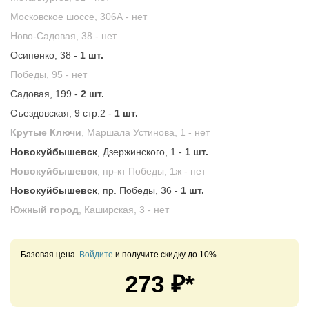
Московское шоссе, 306А -
нет
Ново-Садовая, 38 -
нет
Осипенко, 38 -
1 шт.
Победы, 95 -
нет
Садовая, 199 -
2 шт.
Съездовская, 9 стр.2 -
1 шт.
Крутые Ключи
, Маршала Устинова, 1 -
нет
Новокуйбышевск
, Дзержинского, 1 -
1 шт.
Новокуйбышевск
, пр-кт Победы, 1ж -
нет
Новокуйбышевск
, пр. Победы, 36 -
1 шт.
Южный город
, Каширская, 3 -
нет
Базовая цена.
Войдите
и получите скидку до 10%.
273
₽*