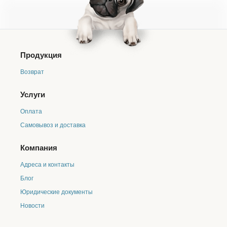
сосудистую, иммунную системы. Обладает
противовоспалительные свойствами. Защищает от
аллергии. Укрепляет кости.
ЗЕЛЕНЫЙ ЧАЙ
Содержит марганец, хром, селен и цинк. Помогает
Продукция
снизить риск развития болезней сердца и сосудов,
предотвращает кариес и образование камней в
Возврат
почках.
КУРИЦА
Услуги
Богата калием, натрием, цинком и полезными
Оплата
аминокислотами. Помогает наладить работу
пищеварения и приводит в норму обмен веществ.
Самовывоз и доставка
Источник важных для организма протеинов.
Укрепляет суставы, ногти и зубы.
Компания
СВИНИНА
Адреса и контакты
Содержит магний, цинк, селен и лизин. Укрепляет
сердечно-сосудистую систему. Поддерживает
Блог
иммунные функций организма и сохраняет энергию.
Юридические документы
Новости
Ингредиенты
дегидрированное мясо (курица 25%, свинина 10%), рис,