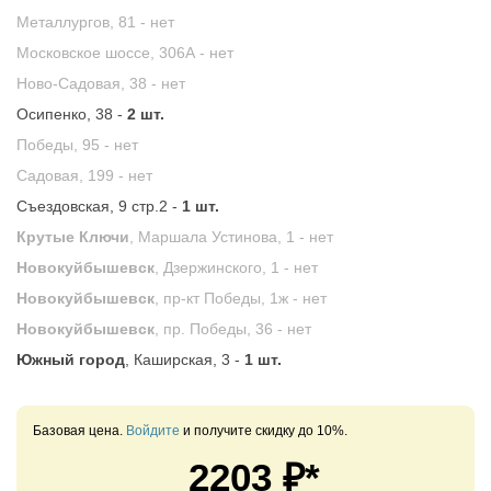
Металлургов, 81 -
нет
Московское шоссе, 306А -
нет
Ново-Садовая, 38 -
нет
Осипенко, 38 -
2 шт.
Победы, 95 -
нет
Садовая, 199 -
нет
Съездовская, 9 стр.2 -
1 шт.
Крутые Ключи
, Маршала Устинова, 1 -
нет
Новокуйбышевск
, Дзержинского, 1 -
нет
Новокуйбышевск
, пр-кт Победы, 1ж -
нет
Новокуйбышевск
, пр. Победы, 36 -
нет
Южный город
, Каширская, 3 -
1 шт.
Базовая цена.
Войдите
и получите скидку до 10%.
2203
₽*