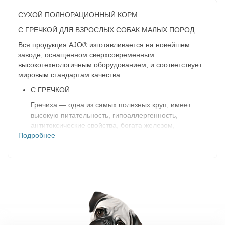
СУХОЙ ПОЛНОРАЦИОННЫЙ КОРМ
С ГРЕЧКОЙ ДЛЯ ВЗРОСЛЫХ СОБАК МАЛЫХ ПОРОД
Вся продукция AJO® изготавливается на новейшем
заводе, оснащенном сверхсовременным
высокотехнологичным оборудованием, и соответствует
мировым стандартам качества.
C ГРЕЧКОЙ
Гречиха — одна из самых полезных круп, имеет
высокую питательность, гипоаллергенность,
антитоксические свойства, богата железом,
Подробнее
магнием, калием, фосфором, витаминами группы В
С РИСОМ
Благоприятное влияние на кишечник за счёт
обволакивающих свойств, укрепляет сердце и
сосуды, богат железом и цинком, содержит клетчатку
и важные для здоровья питомца аминокислоты.
БРОККОЛИ
Позитивно влияет на пищеварение, сердечно-