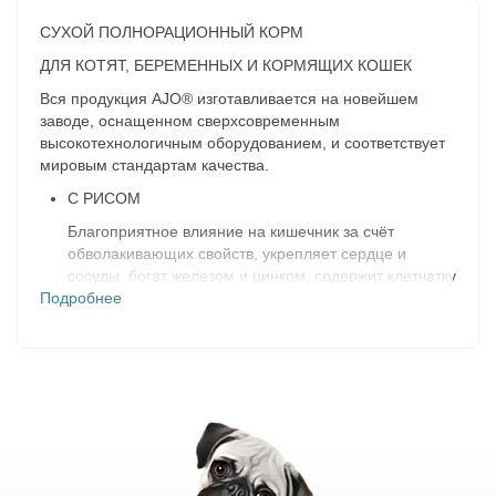
СУХОЙ ПОЛНОРАЦИОННЫЙ КОРМ
ДЛЯ КОТЯТ, БЕРЕМЕННЫХ И КОРМЯЩИХ КОШЕК
Вся продукция AJO® изготавливается на новейшем
заводе, оснащенном сверхсовременным
высокотехнологичным оборудованием, и соответствует
мировым стандартам качества.
С РИСОМ
Благоприятное влияние на кишечник за счёт
обволакивающих свойств, укрепляет сердце и
сосуды, богат железом и цинком, содержит клетчатку
Подробнее
и важные для здоровья питомца аминокислоты.
ЯБЛОКИ
Улучшает работу кишечника, очищает от шлаков и
токсинов. Содержит витамины E, A, витамины
группы B и аскорбиновую кислоту.
БРОККОЛИ
Позитивно влияет на пищеварение, сердечно-
сосудистую, иммунную системы. Обладает