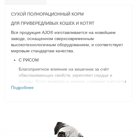
СУХОЙ ПОЛНОРАЦИОННЫЙ КОРМ
ДЛЯ ПРИВЕРЕДЛИВЫХ КОШЕК И КОТЯТ
Вся продукция AJO® изготавливается на новейшем
заводе, оснащенном сверхсовременным
высокотехнологичным оборудованием, и соответствует
мировым стандартам качества.
С РИСОМ
Благоприятное влияние на кишечник за счёт
обволакивающих свойств, укрепляет сердце и
сосуды, богат железом и цинком, содержит клетчатку
Подробнее
и важные для здоровья питомца аминокислоты.
БЕЗ КУКУРУЗЫ
Вместо пшеницы и кукурузы в составе присутствует
рис/гречка в качестве источников углеводов. Данные
ингредиенты менее аллергенны (не содержат
глютен), а также имеют более высокую пищевую
ценность
ЯБЛОКИ