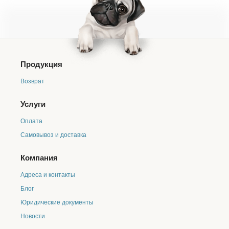
Улучшает работу кишечника, очищает от шлаков и
токсинов. Содержит витамины E, A, витамины
группы B и аскорбиновую кислоту.
БРОККОЛИ
Позитивно влияет на пищеварение, сердечно-
Продукция
сосудистую, иммунную системы. Обладает
противовоспалительные свойствами. Защищает от
Возврат
аллергии. Укрепляет кости.
ЗЕЛЕНЫЙ ЧАЙ
Услуги
Содержит марганец, хром, селен и цинк. Помогает
Оплата
снизить риск развития болезней сердца и сосудов,
предотвращает кариес и образование камней в
Самовывоз и доставка
почках.
ИНДЕЙКА
Компания
Содержит витамины E, PP, группы B, аминокислоты
Адреса и контакты
и полезные микроэлементы. Нормализует обмен
веществ. Укрепляет иммунную и сердечно-
Блог
сосудистую систему. Улучшает выработку
Юридические документы
гемоглобина в крови.
Новости