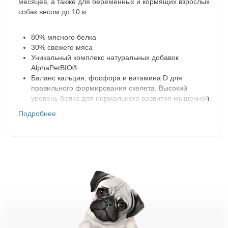
месяцев, а также для беременных и кормящих взрослых
собак весом до 10 кг
80% мясного белка
30% свежего мяса
Уникальный комплекс натуральных добавок
AlphaPetBIO®
Баланс кальция, фосфора и витамина D для
правильного формирования скелета. Высокий
уровень белка для нормального развития мышечной
массы.
Подробнее
Высшая категория качества Holistiс (холистик)
Натуральные ингредиенты
Не содержит ГМО, искусственных красителей и
ароматизаторов
Ингредиенты, пригодные в пищу человеку, уровня
Human Grade
Бережная технология, сохраняющая вкусовые и
питательные свойства свежего мяса
Незаменимая Омега-3 жирная кислота (ДКГ),
содержащая в рыбьем жире и льняном семени для
поддержания здоровья мозга и зрения.