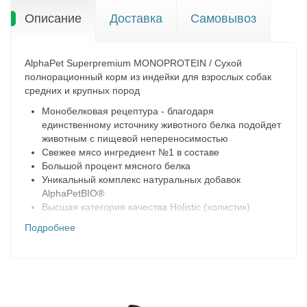
Описание
Доставка
Самовывоз
AlphaPet Superpremium MONOPROTEIN / Сухой
полнорационный корм из индейки для взрослых собак
средних и крупных пород
Монобелковая рецептура - благодаря
единственному источнику животного белка подойдет
животным с пищевой непереносимостью
Свежее мясо ингредиент №1 в составе
Большой процент мясного белка
Уникальный комплекс натуральных добавок
AlphaPetBIO®
Высшая категория качества Holistiс (холистик)
Низкозерновая рецептура
Подробнее
Поедаемость и вкусовая привлекательность
проверены в собственном центре AlphaPet
Не содержит пшеницу, кукурузу и глютен
Бережная технология производства, сохраняющая
вкусовые и питательные свойства свежего мяса
Не содержит ГМО, искусственных красителей и