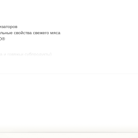
изаторов
льные свойства свежего мяса
IO®
а и говяжьи субпродукты)
ик, льняное семя, розмарин, цикорий, томаты, Юкка Шидигера)