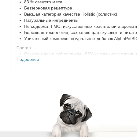
83 % свежего мяса
Беззерновая рецептура
Высшая категория качества Holistiс (холистик)
Натуральные ингредиенты
Не содержит ГМО, искусственных красителей и аромат
Бережная технология, сохраняющая вкусовые и питате
Уникальный комплекс натуральных добавок AlphaPetB
Состав:
Свежее мясо и субпродукты - 83% (в том числе говядин
Подробнее
Витаминно-минеральные добавки
Комплекс AlphaPet®BIO (зеленогубый моллюск, одуванч
Рыбий жир (источник омега-3 и омега-6)
Загустители
Энергетическая ценность на 100г:
78 ккал/346кДж.
Содержание питательных веществ на 1 кг:
Сырой протеин 9%
Сырой жир 5%
Сырая клетчатка 1,2%