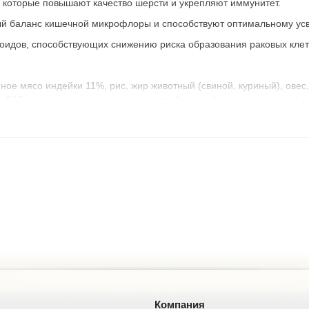
оторые повышают качество шерсти и укрепляют иммунитет.
ый баланс кишечной микрофлоры и способствуют оптимальному ус
оидов, способствующих снижению риска образования раковых клет
ое мясо индейки 11%, рис, жир животный (свиной, куриный), овес
6, В12, ниацин, пантотеновая кислота, биотин, фолиевая кислота),
 шиповник, розмарин, пробиотики (Bacillus subtilis, Bacillus lichen
лага 9%, сырая зола 7,2%, сырая клетчатка 3%.
7 ккал.
мин D 1 100 ME/кг, витамин E 450 ME/кг, кальций 1,4%, фосфор 1%, ци
рнитин 150 мг, Омега-3 - 0,38%, Омега-6 - 2,1%.
Компания