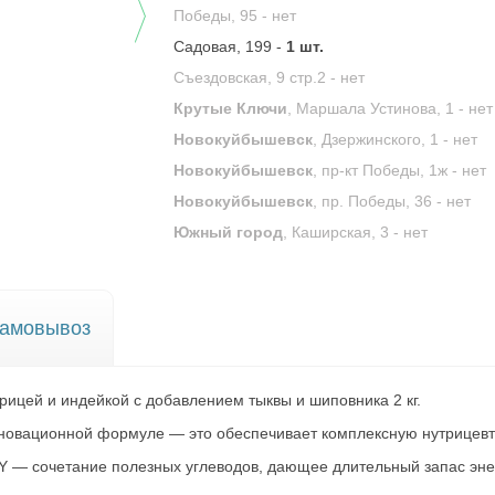
Победы, 95 -
нет
Садовая, 199 -
1 шт.
Съездовская, 9 стр.2 -
нет
Крутые Ключи
, Маршала Устинова, 1 -
нет
Новокуйбышевск
, Дзержинского, 1 -
нет
Новокуйбышевск
, пр-кт Победы, 1ж -
нет
Новокуйбышевск
, пр. Победы, 36 -
нет
Южный город
, Каширская, 3 -
нет
амовывоз
рицей и индейкой с добавлением тыквы и шиповника 2 кг.
нновационной формуле — это обеспечивает комплексную нутрицевт
 — сочетание полезных углеводов, дающее длительный запас энер