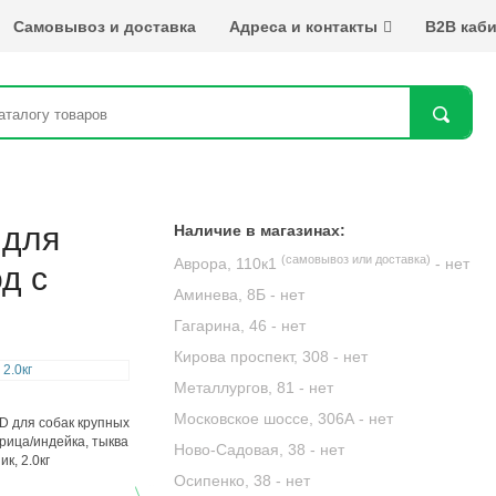
Самовывоз и доставка
Адреса и контакты
B2B каби
Най
 для
Наличие в магазинах:
(самовывоз или доставка)
Аврора, 110к1
-
нет
д с
Аминева, 8Б -
нет
Гагарина, 46 -
нет
Кирова проспект, 308 -
нет
Металлургов, 81 -
нет
Московское шоссе, 306А -
нет
Ново-Садовая, 38 -
нет
Осипенко, 38 -
нет