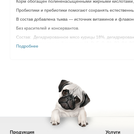
Корм обогащен полиненасыщенными жирными кислотами, к
Пробиотики и пребиотики помогают сохранять естественн
В состав добавлена тыква — источник витаминов и флавон
Без красителей и консервантов.
Состав: Дегидрированное мясо курицы 18%, дегидрированн
витамино-минеральный комплекс (А, D, E, C, В1, В2, В4, В
Подробнее
семена льна, рыбий жир (лососевый), юкка Шидигера, цикорий,
Питательная ценность:
сырой белок 25%, сырой жир 12%, в
Энергетическая ценность (средние значения) на 100г:
360,
Витамины и минералы на 1кг:
витамин А 22 000 ME/кг, вита
мг, натрий 0,2%, калий 0,6%.
Добавки на 1кг:
Глюкозамин 600 мг, Хондроитин 150 мг, L-ка
Продукция
Услуги