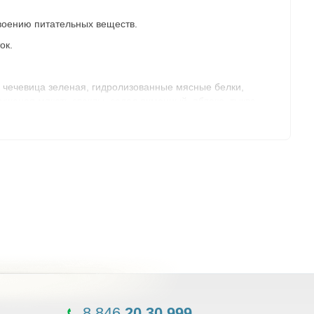
воению питательных веществ.
ок.
, чечевица зеленая, гидролизованные мясные белки,
 сушеная мякоть свеклы, солод ячменный, яблоко, тыква,
iformis).
нк 130 мг, медь 10 мг, железо 90 мг, йод 3,5 мг, селен 0,2
8 846
20 30 999