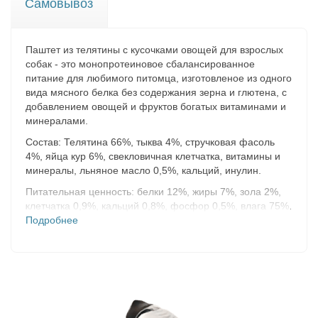
Самовывоз
Паштет из телятины с кусочками овощей для взрослых
собак - это монопротеиновое сбалансированное
питание для любимого питомца, изготовленое из одного
вида мясного белка без содержания зерна и глютена, с
добавлением овощей и фруктов богатых витаминами и
минералами.
Состав:
Телятина 66%, тыква 4%, стручковая фасоль
4%, яйца кур 6%, свекловичная клетчатка, витамины и
минералы, льняное масло 0,5%, кальций, инулин.
Питательная ценность:
белки 12%, жиры 7%, зола 2%,
клетчатка 0,9%, кальций 0,8%, фосфор 0,5%, влага 75%.
Подробнее
Энергетическая ценность (средние значения) на
100г:
117ккал.
Витамины и минералы на 1 кг:
витамин А 5000МЕ/кг,
витамин D3 200МЕ/кг, витамин Е 21МЕ/кг.