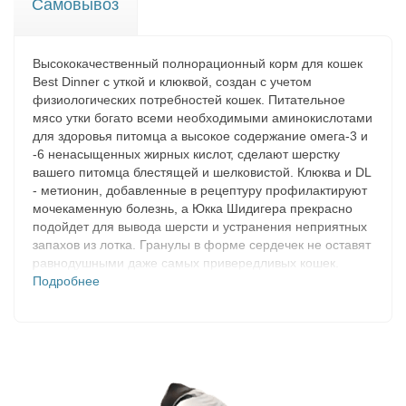
Самовывоз
Высококачественный полнорационный корм для кошек
Best Dinner с уткой и клюквой, создан с учетом
физиологических потребностей кошек. Питательное
мясо утки богато всеми необходимыми аминокислотами
для здоровья питомца а высокое содержание омега-3 и
-6 ненасыщенных жирных кислот, сделают шерстку
вашего питомца блестящей и шелковистой. Клюква и DL
- метионин, добавленные в рецептуру профилактируют
мочекаменную болезнь, а Юкка Шидигера прекрасно
подойдет для вывода шерсти и устранения неприятных
запахов из лотка. Гранулы в форме сердечек не оставят
равнодушными даже самых привередливых кошек.
Подробнее
СОСТАВ:
Дегидрированное мясо индейки 33%, рис, ячмень, мясо
утки 10%, хлопья овсяные, жир птицы, гидролизованные
мясные белки (вкусоароматическая добавка),
витаминно-минеральный комплекс, дрожжи пивные
сухие, семена льна, масло лосося, плоды шиповника,
смородина, клюква, юкка Шидигера, корень цикория