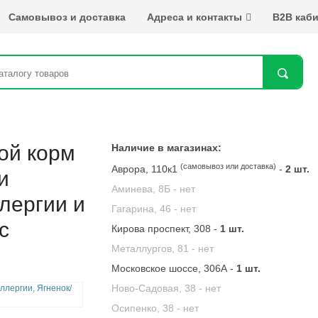
Самовывоз и доставка
Адреса и контакты
B2B каби
Най
хой корм
Наличие в магазинах:
(самовывоз или доставка)
Аврора, 110к1
-
2 шт.
и
Аминева, 8Б -
нет
лергии и
Гагарина, 46 -
нет
с
Кирова проспект, 308 -
1 шт.
Металлургов, 81 -
нет
Московское шоссе, 306А -
1 шт.
Ново-Садовая, 38 -
нет
Осипенко, 38 -
нет