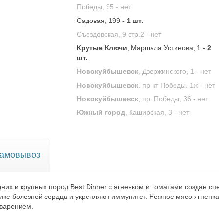
Победы, 95 -
нет
Садовая, 199 -
1 шт.
Съездовская, 9 стр.2 -
нет
Крутые Ключи
, Маршала Устинова, 1 -
2
шт.
Новокуйбышевск
, Дзержинского, 1 -
нет
Новокуйбышевск
, пр-кт Победы, 1ж -
нет
Новокуйбышевск
, пр. Победы, 36 -
нет
Южный город
, Каширская, 3 -
нет
амовывоз
их и крупных пород Best Dinner с ягненком и томатами создан сп
ике болезней сердца и укрепляют иммунитет. Нежное мясо ягненка
еварением.