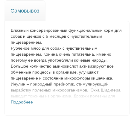
Самовывоз
Влажный консервированный функциональный корм для
собак и щенков с 6 месяцев с чувствительным
пищеварением.
Рубленое мясо для собак с чувствительным
пищеварением. Конина очень питательна, именно
поэтому ее всегда употребляли кочевые народы.
Большое количество аминокислот активизируют все
обменные процессы в организме, улучшают
пищеварение и состояние микрофлоры кишечника.
Инулин – природный пребиотик, стимулирующий
выработку полезных микроорганизмов. Юкка Шидигера
выводит токсины из организма. Дрожжи полезны для
кожи и шерсти, работы желудка и кишечника, укрепляют
Подробнее
иммунитет. Рыбий жир является источником энергии и
Омега-3 жирных кислот.
Состав:
Конина, мясные субпродукты, плазма крови,
картофельный крахмал, яичный порошок, клетчатка,