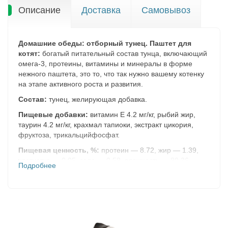
Описание
Доставка
Самовывоз
Домашние обеды: отборный тунец. Паштет для
котят:
богатый питательный состав тунца, включающий
омега-3, протеины, витамины и минералы в форме
нежного паштета, это то, что так нужно вашему котенку
на этапе активного роста и развития.
Состав:
тунец, желирующая добавка.
Пищевые добавки:
витамин Е 4.2 мг/кг, рыбий жир,
таурин 4.2 мг/кг, крахмал тапиоки, экстракт цикория,
фруктоза, трикальцийфосфат.
Пищевая ценность, %:
протеин — 8.72, жир — 1.39,
клетчатка — 0.05, зола — 0.58, влажность — 89.36.
Подробнее
Энергетическая ценность (100 г):
41.96 ккал.
Вес:
70г.
Домашние обеды: отборный цыпленок. Паштет для