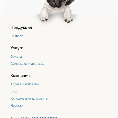
предоставляется два варианта формы оплаты
(наличными средствами курьеру в день получения
заказа, либо онлайн оплата после подтверждения
заказа).
Смена формы оплаты возможна не
позднее, чем за сутки до даты получения заказа.
Продукция
В ином случае, мы вынуждены будем перенести
ваш заказ на другой день
;
Возврат
Если курьер в течении 15 минут после прибытия на
место доставки в выбранный вами интервал, не смог
Услуги
вручить ваш заказ, то доставка будет осуществлена
после повторного согласования с менеджерами
Оплата
интернет-магазина в другой день;
Самовывоз и доставка
Чтобы внести изменения в состав заказа или
отменить заказ, просим связаться с нами любым
удобным для вас способом:
Компания
Многоканальный телефон
8 846 20 30 999
(пункт
Адреса и контакты
1 голосового меню).
E-mail:
internet@biogrand-samara.ru
.
Блог
Через мессенджер
MAX
Юридические документы
Ближайшая дата доставки: по городу Самара - день
Новости
оформления и обработки заказа (обработка заказов
с понедельника по пятницу с 9:00 до 21:00, в
субботу с 10:00 до 18:00 и в воскресенье с 10:00 до