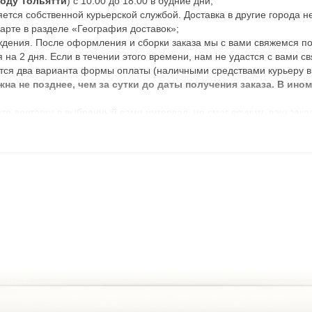
роду Тольятти
) с 10:00 до 18:00 в будние дни;
ется собственной курьерской службой. Доставка в другие города н
арте в разделе «География доставок»;
ждения. После оформления и сборки заказа мы с вами свяжемся по 
 на 2 дня. Если в течении этого времени, нам не удастся с вами св
тся два варианта формы оплаты (наличными средствами курьеру в 
а не позднее, чем за сутки до даты получения заказа. В ино
то доставки в выбранный вами интервал, не смог вручить ваш зака
ой день;
 заказ, просим связаться с нами любым удобным для вас способом:
 голосового меню).
мления и обработки заказа (обработка заказов с понедельника по п
ствляется со склада «Аврора, 110, к1», если нужного вам товара н
бращайте внимание на количество нужного вам товара при оформлен