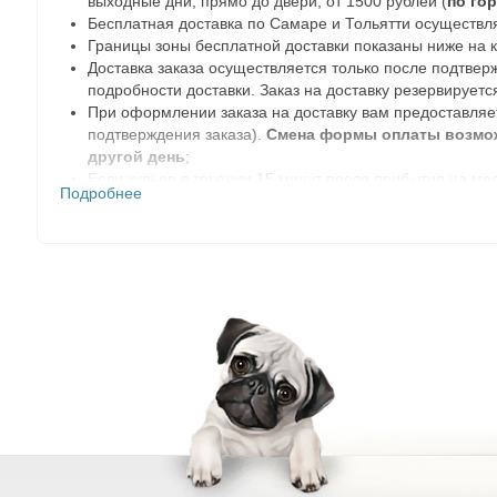
выходные дни, прямо до двери; от 1500 рублей (
по го
Бесплатная доставка по Самаре и Тольятти осуществля
Границы зоны бесплатной доставки показаны ниже на к
Доставка заказа осуществляется только после подтвер
подробности доставки. Заказ на доставку резервируется
При оформлении заказа на доставку вам предоставляе
подтверждения заказа).
Смена формы оплаты возможн
другой день
;
Если курьер в течении 15 минут после прибытия на мес
Подробнее
согласования с менеджерами интернет-магазина в друг
Чтобы внести изменения в состав заказа или отменить
Многоканальный телефон
8 846 20 30 999
(пункт 1
E-mail:
internet@biogrand-samara.ru
.
Через мессенджер
MAX
Ближайшая дата доставки: по городу Самара - день офор
воскресенье с 10:00 до 17:00). Доставка заказов осуще
автоматически передвинута на 2 будних дня вперед. О
География доставок
Бесплатная доставка от 500 рублей.