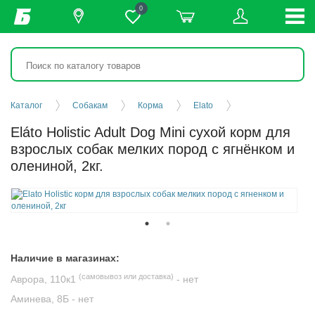
0
Каталог
Собакам
Корма
Elato
Eláto Holistic Adult Dog Mini сухой корм для
взрослых собак мелких пород с ягнёнком и
олениной, 2кг.
Наличие в магазинах:
(самовывоз или доставка)
Аврора, 110к1
-
нет
Аминева, 8Б -
нет