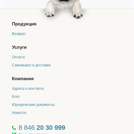
заказа, либо онлайн оплата после подтверждения
заказа).
Смена формы оплаты возможна не
позднее, чем за сутки до даты получения заказа.
Продукция
В ином случае, мы вынуждены будем перенести
ваш заказ на другой день
;
Возврат
Если курьер в течении 15 минут после прибытия на
место доставки в выбранный вами интервал, не смог
Услуги
вручить ваш заказ, то доставка будет осуществлена
после повторного согласования с менеджерами
Оплата
интернет-магазина в другой день;
Самовывоз и доставка
Чтобы внести изменения в состав заказа или
отменить заказ, просим связаться с нами любым
удобным для вас способом:
Компания
Многоканальный телефон
8 846 20 30 999
(пункт
Адреса и контакты
1 голосового меню).
E-mail:
internet@biogrand-samara.ru
.
Блог
Через мессенджер
MAX
Юридические документы
Ближайшая дата доставки: по городу Самара - день
Новости
оформления и обработки заказа (обработка заказов
с понедельника по пятницу с 9:00 до 21:00, в
субботу с 10:00 до 18:00 и в воскресенье с 10:00 до
8 846
20 30 999
17:00). Доставка заказов осуществляется со склада