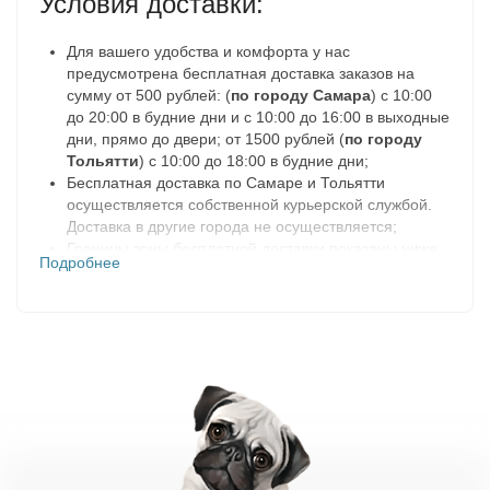
Условия доставки:
Для вашего удобства и комфорта у нас
предусмотрена бесплатная доставка заказов на
сумму от 500 рублей: (
по городу Самара
) с 10:00
до 20:00 в будние дни и с 10:00 до 16:00 в выходные
дни, прямо до двери; от 1500 рублей (
по городу
Тольятти
) с 10:00 до 18:00 в будние дни;
Бесплатная доставка по Самаре и Тольятти
осуществляется собственной курьерской службой.
Доставка в другие города не осуществляется;
Границы зоны бесплатной доставки показаны ниже
Подробнее
на карте в разделе «География доставок»;
Доставка заказа осуществляется только после
подтверждения. После оформления и сборки заказа
мы с вами свяжемся по телефону, указанному в
заказе, и обговорим все подробности доставки.
Заказ на доставку резервируется на 2 дня. Если в
течении этого времени, нам не удастся с вами
связаться, заказ будет отменен;
При оформлении заказа на доставку вам
предоставляется два варианта формы оплаты
(наличными средствами курьеру в день получения