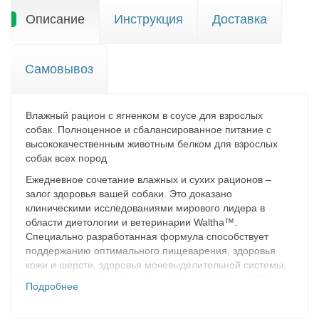
Описание
Инструкция
Доставка
Самовывоз
Влажный рацион с ягненком в соусе для взрослых
собак. Полноценное и сбалансированное питание с
высококачественным животным белком для взрослых
собак всех пород
Ежедневное сочетание влажных и сухих рационов –
залог здоровья вашей собаки. Это доказано
клиническими исследованиями мирового лидера в
области диетологии и ветеринарии Waltha™.
Специально разработанная формула способствует
поддержанию оптимального пищеварения, здоровья
кожи и шерсти, здоровья мочевыделительной системы,
а также естественного иммунитета у взрослых собак.
Подробнее
Влажные рационы отличаются пониженным
содержанием калорий, что способствует поддержанию