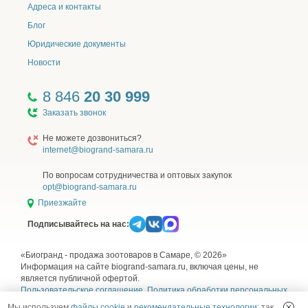
Клетчатка
0,1 г
Адреса и контакты
Блог
Влажность
80 г
Юридические документы
Новости
Омега-6 жирные кислоты, не
1 г
менее
8 846
20 30 999
Заказать звонок
Омега-3 жирные кислоты, не
0,1 г
Не можете дозвониться?
менее
internet@biogrand-samara.ru
Кальций, не менее
По вопросам сотрудничества и оптовых закупок
0,1 г
opt@biogrand-samara.ru
Приезжайте
Витамин А, не менее
170 МЕ
Подписывайтесь на нас:
Витамин Е, не менее
1,3 г
«Биогранд - продажа зоотоваров в Самаре, © 2026»
Информация на сайте biogrand-samara.ru, включая цены, не
является публичной офертой.
Пользовательское соглашение
,
Политика обработки персональных
данных
,
Согласие на обработку персональных данных
и
Правила
Мы используем
файлы cookie
и
рекомендательные технологии
: так