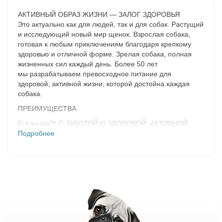
АКТИВНЫЙ ОБРАЗ ЖИЗНИ — ЗАЛОГ ЗДОРОВЬЯ
Это актуально как для людей, так и для собак. Растущий
и исследующий новый мир щенок. Взрослая собака,
готовая к любым приключениям благодаря крепкому
здоровью и отличной форме. Зрелая собака, полная
жизненных сил каждый день. Более 50 лет
мы разрабатываем превосходное питание для
здоровой, активной жизни, которой достойна каждая
собака.
ПРЕИМУЩЕСТВА
Eukanuba™ С ЗАБОТОЙ О ЗДОРОВОЙ, АКТИВНОЙ
ЖИЗНИ
Подробнее
ВЫСОКОЕ СОДЕРЖАНИЕ ЖИВОТНОГО БЕЛКА
ПТИЦА — ИНГРЕДИЕНТ № 1
Содержит комплекс ACTIVE ADVANTAGE**
**ЭКТИВ ЭДВАНТЭДЖ
Эксклюзивная формула на основе белка и других
нутриентов для поддержания ФИЗИЧЕСКОЙ ФОРМЫ,
ИНТЕЛЛЕКТА и АКТИВНОСТИ.
• ФИЗИЧЕСКАЯ ФОРМА — ОПТИМАЛЬНОЕ РАЗВИТИЕ