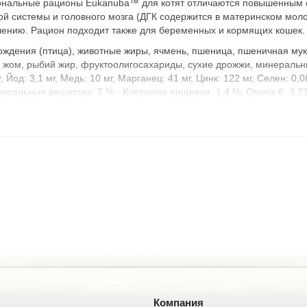
иональные рационы Eukanuba™ для котят отличаются повышенным с
й системы и головного мозга (ДГК содержится в материнском моло
чению. Рацион подходит также для беременных и кормящих кошек.
ждения (птица), животные жиры, ячмень, пшеница, пшеничная мука
 жом, рыбий жир, фруктоолигосахариды, сухие дрожжи, минеральны
 Йод: 3,1 мг, Медь: 10 мг, Марганец: 41 мг, Цинк: 122 мг, Ceлeн:
ьные вещества: 7 % - Клетчатка пищевая: 1,4 %, Омега-6: 3,23 %
Компания