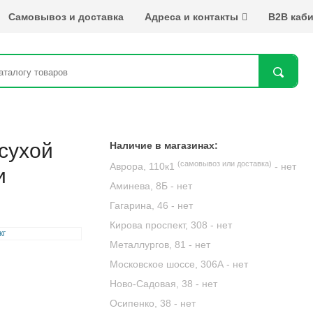
Самовывоз и доставка
Адреса и контакты
B2B каби
Най
 сухой
Наличие в магазинах:
(самовывоз или доставка)
Аврора, 110к1
-
нет
и
Аминева, 8Б -
нет
Гагарина, 46 -
нет
Кирова проспект, 308 -
нет
Металлургов, 81 -
нет
Московское шоссе, 306А -
нет
Ново-Садовая, 38 -
нет
Осипенко, 38 -
нет