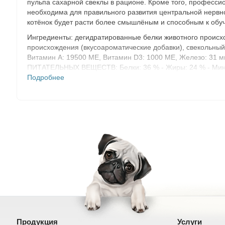
пульпа сахарной свеклы в рационе. Кроме того, професс
необходима для правильного развития центральной нервно
котёнок будет расти более смышлёным и способным к обу
Ингредиенты: дегидратированные белки животного происхо
происхождения (вкусоароматические добавки), свекольный
Витамин A: 19500 ME, Витамин D3: 1000 ME, Железо: 31 мг,
ПИТАТЕЛЬНЫХ ВЕЩЕСТВ: Белки: 36 % - Жиры: 24 % - Минерал
Магний: 0,09 %. Энергетическая ценность: 4339 ккал/кг.
Подробнее
Продукция
Услуги