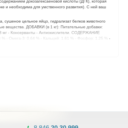
одержанием докозагексаеновой кислоты (ДГК), которая
ке и необходима для умственного развития). С ней ваш
, сушеное цельное яйцо, гидрализат белков животного
е вещества. ДОБАВКИ (в 1 кг): Питательные добавки:
 0,08 мг - Консерванты - Антиокислители. СОДЕРЖАНИЕ
 - Омега-3: 0,64 % - Кальций: 1,61 % - Фосфор: 1,25 % -
8 846
20 30 999