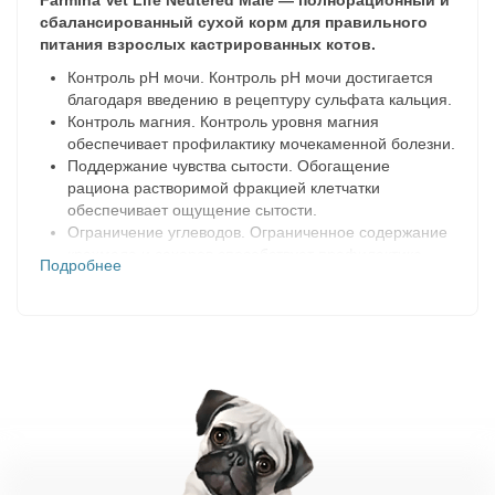
Farmina Vet Life Neutered Male — полнорационный и
сбалансированный сухой корм для правильного
питания взрослых кастрированных котов.
Контроль рН мочи. Контроль рН мочи достигается
благодаря введению в рецептуру сульфата кальция.
Контроль магния. Контроль уровня магния
обеспечивает профилактику мочекаменной болезни.
Поддержание чувства сытости. Обогащение
рациона растворимой фракцией клетчатки
обеспечивает ощущение сытости.
Ограничение углеводов. Ограниченное содержание
крахмала и сахаров способствует профилактике
Подробнее
развития диабета.
L-карнитин. L-Карнитин преобразует жировые
отложения в энергию и способствует сохранению
мышечной массы.
Ингредиенты:
дегидратированное куриное мясо, рис, кукурузный
глютен, овес, волокна гороха, гидролизат животных
белков, животный жир, льняное семя, пульпа сахарной
свеклы, дегидратированная рыба, дегидратированные
цельные яйца, рыбий жир, растительное масло, сухие