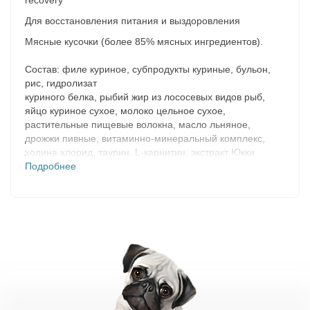
recovery
Для восстановления питания и выздоровления
Мясные кусочки (более 85% мясных ингредиентов).
Состав:
филе куриное, субпродукты куриные, бульон,
рис, гидролизат
куриного белка, рыбий жир из лососевых видов рыб,
яйцо куриное сухое, молоко цельное сухое,
растительные пищевые волокна, масло льняное,
дрожжи пивные, витаминно-минеральный комплекс,
холина хлорид, таурин, L-карнитин, экстракт Юкки
Шидигера.
Подробнее
Питательная ценность:
Белок 11,5%; Жир 5,8%;
Клетчатка 0,6%, Зола 1,5%; Влага 80,0%. Витамин А-
9000МЕ/кг; Витамин D3 - 580МЕ/кг, витамин Е – 40мг/кг.
Энергетическая ценность:
98 ккал/100г.