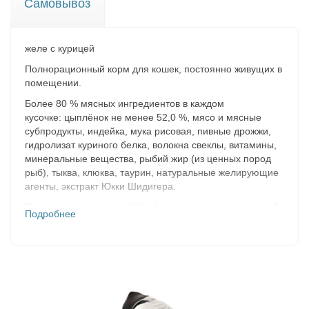
Самовывоз
желе с курицей
Полнорационный корм для кошек, постоянно живущих в
помещении.
Более 80 % мясных ингредиентов в каждом
кусочке:
цыплёнок не менее 52,0 %, мясо и мясные
субпродукты, индейка, мука рисовая, пивные дрожжи,
гидролизат куриного белка, волокна свеклы, витамины,
минеральные вещества, рыбий жир (из ценных пород
рыб), тыква, клюква, таурин, натуральные желирующие
агенты, экстракт Юкки Шидигера.
Пищевая ценность на 100 г.
(средние значения): сырой
Подробнее
протеин 7,0 %, сырой жир 3,5 %, сырая зола 1,4 %,
сырая клетчатка 0,4 %, таурин 0,2 %, влага 84 %,
кальций 0,21 %, фосфор 0,20%.
Энергетическая
ценность на 100 г
(средние значения): 71
ккал.
Добавки:
витамин А 1500ME/кг; витамин D3 160МЕ/
кг; витамин Е 20мг/кг.