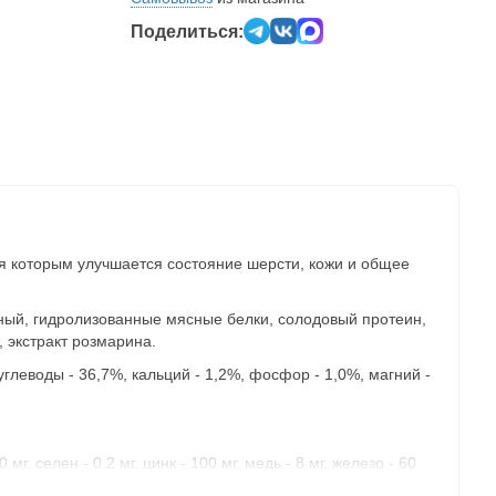
Поделиться:
я которым улучшается состояние шерсти, кожи и общее
тный, гидролизованные мясные белки, солодовый протеин,
, экстракт розмарина.
углеводы - 36,7%, кальций - 1,2%, фосфор - 1,0%, магний -
г, селен - 0,2 мг, цинк - 100 мг, медь - 8 мг, железо - 60