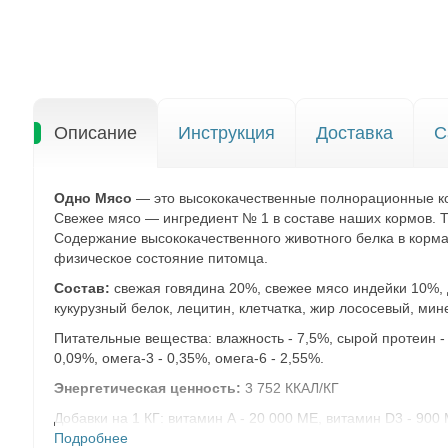
Описание
Инструкция
Доставка
С
Одно Мясо
— это высококачественные полнорационные кор
Свежее мясо — ингредиент № 1 в составе наших кормов. То
Содержание высококачественного животного белка в корм
физическое состояние питомца.
Состав:
свежая говядина 20%, свежее мясо индейки 10%, 
кукурузный белок, лецитин, клетчатка, жир лососевый, мин
Питательные вещества: влажность - 7,5%, сырой протеин - 
0,09%, омега-3 - 0,35%, омега-6 - 2,55%.
Энергетическая ценность:
3 752 ККАЛ/КГ
Добавки на 1 КГ: витамин А - 20 000 МЕ, витамин D3 - 900 МЕ,
мг, таурин - 2 200 мг.
Подробнее