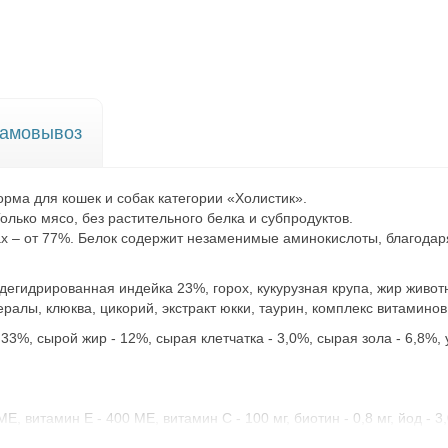
амовывоз
ма для кошек и собак категории «Холистик».
лько мясо, без растительного белка и субпродуктов.
ах – от 77%. Белок содержит незаменимые аминокислоты, благодар
дегидрированная индейка 23%, горох, кукурузная крупа, жир живо
ералы, клюква, цикорий, экстракт юкки, таурин, комплекс витаминов
33%, сырой жир - 12%, сырая клетчатка - 3,0%, сырая зола - 6,8%, 
 витамин Е - 400 МЕ, витамин С - 100 мг, биотин - 0,8 мг, йод - 3,0 м