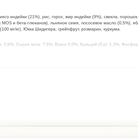
ясо индейки (21%), рис, горох, жир индейки (9%), свекла, порошо
MOS и бета-глюканов), льняное семя, лососевое масло (0,5%), ябл
(100 мг/кг), Юкка Шидигера, грейпфрут, розмарин, куркума.
 2,6%; Сырая зола: 7,5%; Влага 9,0%; Кальций (Ca): 1,3%; Фосфор
МЕ/кг; Витамин Е (3a700): 300 мг/кг; Витамин C (3a300): 100 мг/кг; 
мин): 38 мкг/кг; Кальций-D-пантотенат (3a841): 13 мг/кг; Фолиевая к
): 62 мг/кг; Марганец (3b503): 10 мг/кг; Йод (3b202): 1,5 мг/кг; Селе
6(i)): 1,000 мг/кг.