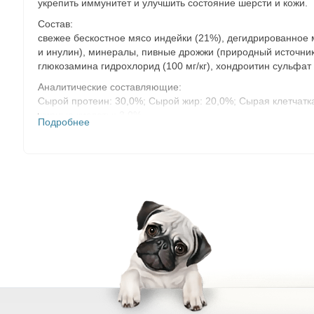
укрепить иммунитет и улучшить состояние шерсти и кожи.
Состав:
свежее бескостное мясо индейки (21%), дегидрированное м
и инулин), минералы, пивные дрожжи (природный источник 
глюкозамина гидрохлорид (100 мг/кг), хондроитин сульфат 
Аналитические составляющие:
Сырой протеин: 30,0%; Сырой жир: 20,0%; Сырая клетчатка:
жирные кислоты: 3,0%.
Подробнее
Метаболическая энергия: 4012 ккал/кг.
Пищевые добавки:
Витамин А (3a672a): 15000 МЕ/кг; Витамин D3 (3a671): 1500 
кг; Витамин B6 (3a831): 1,5 мг/кг; Витамин B12 (цианокобала
карнитин (3a910): 100 мг/кг; Ниацин (3a315): 18,4 мг/кг.
Микроэлементы:
Железо (3b103): 50 мг/кг; Медь (3b405): 10 мг/кг; Цинк (3b605
Антиоксиданты:
богатые токоферолом экстракты из растительных масел (1b30