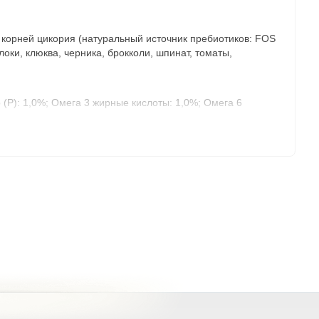
к корней цикория (натуральный источник пребиотиков: FOS
оки, клюква, черника, брокколи, шпинат, томаты,
 (P): 1,0%; Омега 3 жирные кислоты: 1,0%; Омега 6
Витамин B1 (3a821): 2 мг/кг; Витамин B2 (3a825i): 5,5 мг/
ислота (3a316): 0,3 мг/кг; Таурин (3a370): 1500 мг/кг; L-
н (3b801): 0,2 мг/кг.