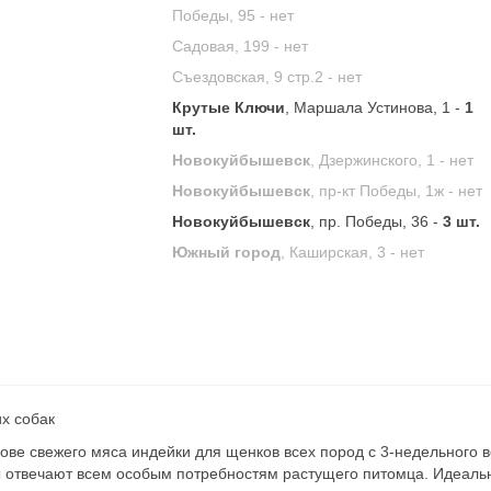
Победы, 95 -
нет
Садовая, 199 -
нет
Съездовская, 9 стр.2 -
нет
Крутые Ключи
, Маршала Устинова, 1 -
1
шт.
Новокуйбышевск
, Дзержинского, 1 -
нет
Новокуйбышевск
, пр-кт Победы, 1ж -
нет
Новокуйбышевск
, пр. Победы, 36 -
3 шт.
Южный город
, Каширская, 3 -
нет
х собак
ве свежего мяса индейки для щенков всех пород с 3-недельного 
 отвечают всем особым потребностям растущего питомца. Идеальн