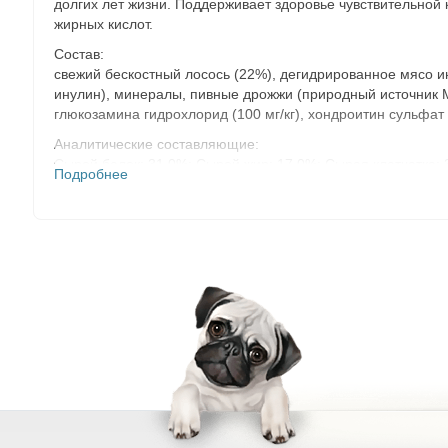
долгих лет жизни. Поддерживает здоровье чувствительной
жирных кислот.
Состав:
свежий бескостный лосось (22%), дегидрированное мясо ин
инулин), минералы, пивные дрожжи (природный источник MO
глюкозамина гидрохлорид (100 мг/кг), хондроитин сульфат 
Аналитические составляющие:
Сырой белок: 31,0%; Сырой жир: 17,0%; Сырая клетчатка: 3
Подробнее
1,1%; Омега 6 жирные кислоты: 2,6%.
Метаболическая энергия: 3872 ккал/кг.
Пищевые добавки:
Витамин A (3a672a): 20,000 МЕ/кг; Витамин D3 (3a671): 1750 
Витамин B6 (3a831): 8 мг/кг; Витамин B12 (цианокобаламин):
(3a370): 1500 мг/кг; Ниацин (3a315): 80 мг/кг; DL-метионин (
Микроэлементы:
Медь (3b405): 5 мг/кг; Цинк (3b605): 50 мг/кг; Марганец (3b50
Антиоксиданты:
богатые токоферолом экстракты из растительных масел (1b30