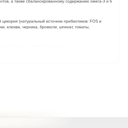
ентов, а также сбалансированному содержанию омега-3 и 6
ей цикория (натуральный источник пребиотиков: FOS и
и, клюква, черника, брокколи, шпинат, томаты,
P): 1,0%; Магний (Mg): 0,09%; Омега 3 жирные кислоты:
итамин B1 (3a821): 10 мг/кг; Витамин B2 (3a825i): 8 мг/кг;
ота (3a316): 5 мг/кг; Биотин (3a880): 200 мкг/кг; Таурин