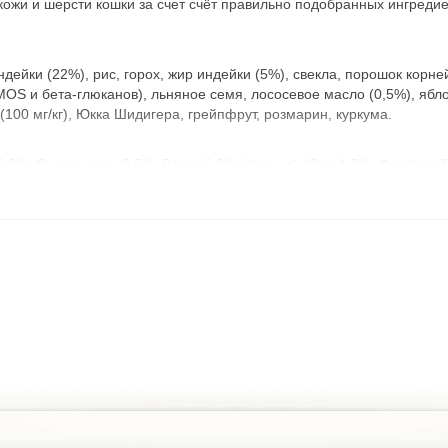
 кожи и шерсти кошки за счет счёт правильно подобранных ингреди
дейки (22%), рис, горох, жир индейки (5%), свекла, порошок корн
S и бета-глюканов), льняное семя, лососевое масло (0,5%), яблок
(100 мг/кг), Юкка Шидигера, грейпфрут, розмарин, куркума.
,0%; Сырая зола: 6,5%; Влага 6,0%; Кальций (Ca): 1,7%; Фосфор (
МЕ/кг; Витамин Е (3a700): 200 мг/кг; Витамин K3 (3a711): 4 мг/кг; В
 50 мкг/кг; Кальций-D-пантотенат (3a841): 16,5 мг/кг; Фолиевая кисл
3c301): 5,000 мг/кг.
3): 5 мг/кг; Йод (3b202): 1,5 мг/кг; Селен (3b801): 0,2 мг/кг.
6(i)): 1,000 мг/кг.