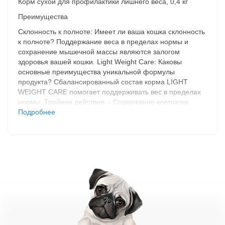
Корм сухой для профилактики лишнего веса, 0,4 кг
Преимущества
Склонность к полноте: Имеет ли ваша кошка склонность
к полноте? Поддержание веса в пределах нормы и
сохранение мышечной массы являются залогом
здоровья вашей кошки. Light Weight Care: Каковы
основные преимущества уникальной формулы
продукта? Сбалансированный состав корма LIGHT
WEIGHT CARE помогает поддерживать вес в пределах
нормы. Тройное действие: - Содержание клетчатки
различных типов, в том числе подорожника,
Подробнее
способствует увеличению объема пищи в желудке, что
приводит к спонтанному снижению аппетита. -
Повышенное содержание белка способствует
поддержанию оптимальной мышечной массы. -
Пониженное содержание жиров снижает риск набора
избыточного веса. - Содержит L-карнитин, участвующий
в метаболизме жиров. Доказанный результат: При
использовании исключительно корма LIGHT WEIGHT
CARE суточное потребление калорий снижается на
17%*, полностью удовлетворяя аппетит кошки.
*Внутреннее исследование компании Royal Canin, 2006