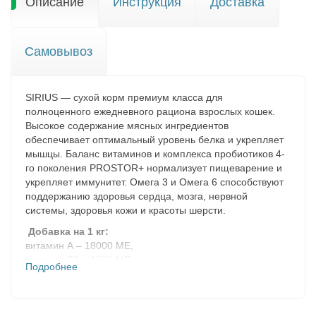
Описание
Инструкция
Доставка
Самовывоз
SIRIUS — сухой корм премиум класса для
полноценного ежедневного рациона взрослых кошек.
Высокое содержание мясных ингредиентов
обеспечивает оптимальный уровень белка и укрепляет
мышцы. Баланс витаминов и комплекса пробиотиков 4-
го поколения PROSTOR+ нормализует пищеварение и
укрепляет иммунитет. Омега 3 и Омега 6 способствуют
поддержанию здоровья сердца, мозга, нервной
системы, здоровья кожи и красоты шерсти.
Добавка на 1 кг:
витамин А – 18000 МЕ,
витамин Д3 – 1500 МЕ,
Подробнее
витамин Е – 300 МЕ,
витамины группы В (В1, В2, В3, В4, В5, В6, В9, В12) –
2478 мг,