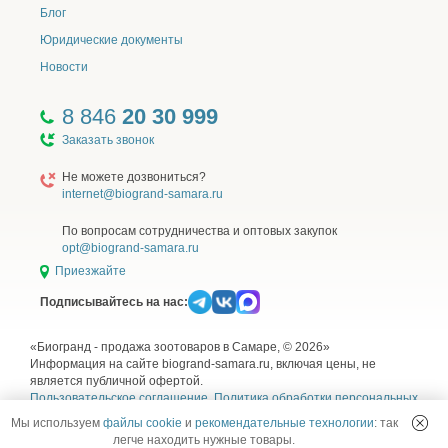
лосось 10%, рис,
Блог
кукуруза,
Юридические документы
жир куриный,
растительные волокна (источник клетчатки),
Новости
гидролизованные мясные белки,
кукурузный глютен,
8 846
20 30 999
дрожжи пивные сухие,
Заказать звонок
жир лососевый 2%,
пробиотический комплекс ProStor+ (Bacillus subtillis,
Не можете дозвониться?
Bacillus
internet@biogrand-samara.ru
licheniformis, автолизат пивных дрожжей, пектиновый
комплекс, эхинацея, ромашка),
По вопросам сотрудничества и оптовых закупок
клюква сушеная,
opt@biogrand-samara.ru
сельдерей сушеный,
Приезжайте
Юкка Шидигера,
метионин,
Подписывайтесь на нас:
таурин.
«Биогранд - продажа зоотоваров в Самаре, © 2026»
Корм не содержит искусственных красителей,
Информация на сайте biogrand-samara.ru, включая цены, не
является публичной офертой.
ароматизаторов, ГМИ.
Пользовательское соглашение
,
Политика обработки персональных
данных
,
Согласие на обработку персональных данных
и
Правила
Мы используем
файлы cookie
и
рекомендательные технологии
: так
использования рекомендательных технологий
легче находить нужные товары.
SIRIUS — сухой корм премиум класса для