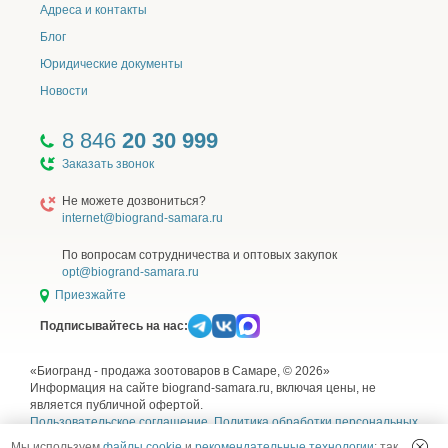
рыба 4%),
Адреса и контакты
кукуруза,
Блог
пшеница,
Юридические документы
растительные волокна (источник клетчатки),
жир куриный,
Новости
гидролизованные мясные белки,
дрожжи пивные сухие,
8 846
20 30 999
жир лососевый 0.3%,
Заказать звонок
морковь сушеная,
тыква сушеная,
Не можете дозвониться?
пробиотический комплекс ProStor+ (Bacillus subtillis,
internet@biogrand-samara.ru
Bacillus licheniformis, автолизат пивных дрожжей,
пектиновый комплекс, эхинацея, ромашка),
По вопросам сотрудничества и оптовых закупок
сельдерей сушеный,
opt@biogrand-samara.ru
Юкка Шидигера.
Приезжайте
Подписывайтесь на нас:
Корм не содержит искусственных красителей,
ароматизаторов, ГМИ.
«Биогранд - продажа зоотоваров в Самаре, © 2026»
Информация на сайте biogrand-samara.ru, включая цены, не
SIRIUS — сухой корм премиум класса для
является публичной офертой.
полноценного ежедневного рациона взрослых собак.
Пользовательское соглашение
,
Политика обработки персональных
Высокое содержание мясных ингредиентов
данных
,
Согласие на обработку персональных данных
и
Правила
Мы используем
файлы cookie
и
рекомендательные технологии
: так