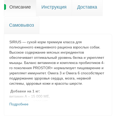
Описание
Инструкция
Доставка
Самовывоз
SIRIUS — сухой корм премиум класса для
полноценного ежедневного рациона взрослых собак.
Высокое содержание мясных ингредиентов
обеспечивает оптимальный уровень белка и укрепляет
мышцы. Баланс витаминов и комплекса пробиотиков 4-
го поколения PROSTOR+ нормализует пищеварение и
укрепляет иммунитет. Омега 3 и Омега 6 способствуют
поддержанию здоровья сердца, мозга, нервной
системы, здоровья кожи и красоты шерсти.
Добавки на 1 кг:
витамин А – 15 000 МЕ,
витамин Д3 – 1200 МЕ,
Подробнее
витамин Е – 300 МЕ,
витамины группы В (В1, В2, В3, В4, В5, В6, В9, В12) –