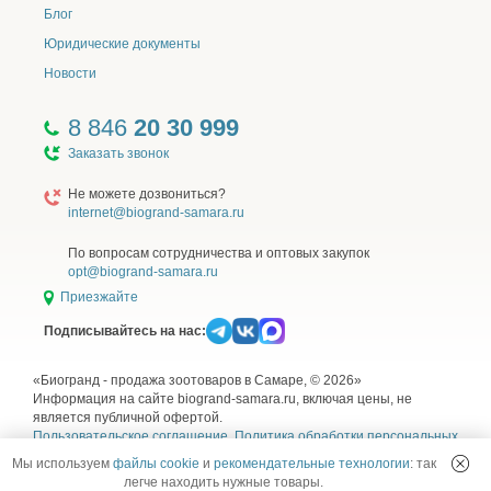
Ингредиенты
Блог
Дегидрированное мясо (курица 12%, индейка 10%),
Юридические документы
мясо утки 8%,
кукуруза, пшеница,
Новости
жир куриный,
растительные волокна (источник клетчатки),
8 846
20 30 999
гидролизованные мясные белки,
Заказать звонок
кукурузный глютен,
дрожжи пивные,
Не можете дозвониться?
жир лососевый 1%,
internet@biogrand-samara.ru
пробиотический комплекс ProStor+ (Bacillus subtillis,
Bacillus licheniformis, автолизат пивных дрожжей,
По вопросам сотрудничества и оптовых закупок
пектиновый комплекс, эхинацея, ромашка),
opt@biogrand-samara.ru
клюква сушеная,
Приезжайте
сельдерей сушеный,
Юкка Шидигера,
Подписывайтесь на нас:
метионин,
таурин.
«Биогранд - продажа зоотоваров в Самаре, © 2026»
Информация на сайте biogrand-samara.ru, включая цены, не
является публичной офертой.
Корм не содержит искусственных красителей,
Пользовательское соглашение
,
Политика обработки персональных
ароматизаторов, ГМИ.
данных
,
Согласие на обработку персональных данных
и
Правила
Мы используем
файлы cookie
и
рекомендательные технологии
: так
использования рекомендательных технологий
легче находить нужные товары.