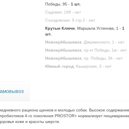
Победы, 95 -
1 шт.
Садовая, 199 -
нет
Съездовская, 9 стр.2 -
нет
Крутые Ключи
, Маршала Устинова, 1 -
1
шт.
Новокуйбышевск
, Дзержинского, 1 -
нет
Новокуйбышевск
, пр-кт Победы, 1ж -
нет
Новокуйбышевск
, пр. Победы, 36 -
нет
Южный город
, Каширская, 3 -
нет
амовывоз
жедневного рациона щенков и молодых собак. Высокое содержани
 пробиотиков 4-го поколения PROSTOR+ нормализует пищеварение 
доровья кожи и красоты шерсти.