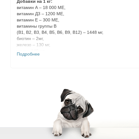
Добавки на 1 кг:
витамин А – 18 000 МЕ,
витамин Д3 – 1200 МЕ,
витамин Е – 300 МЕ,
витамины группы В
(В1, В2, В3, В4, В5, В6, В9, В12) – 1448 мг,
биотин – 2мг,
железо – 130 мг,
цинк – 140 мг,
Подробнее
марганец – 19 мг,
медь – 13 мг,
йод – 2.6 мг,
селен – 0,2 мг.
Энергетическая ценность
– 3900 ккал/кг.
Показатели питательной ценности:
сырой протеин – 28%,
сырой жир – 15%,
сырая клетчатка – 3,0%,
сырая зола – 8%,
влажность – 9%,
кальций – 1.5%,