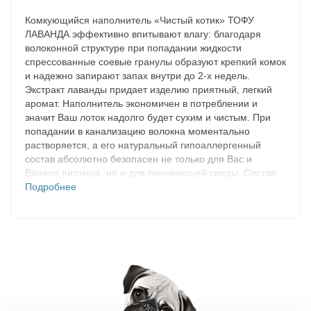
Комкующийся наполнитель «Чистый котик» ТОФУ
ЛАВАНДА эффективно впитывают влагу: благодаря
волоконной структуре при попадании жидкости
спрессованные соевые гранулы образуют крепкий комок
и надежно запирают запах внутри до 2-х недель.
Экстракт лаванды придает изделию приятный, легкий
аромат. Наполнитель экономичен в потреблении и
значит Ваш лоток надолго будет сухим и чистым. При
попадании в канализацию волокна моментально
растворяется, а его натуральный гипоаллергенный
состав абсолютно безопасен не только для Вас и
Вашего питомца, но и для окружающей среды. Состав:
спрессованные соевые волокна 100%, экстракт
Подробнее
лаванды. Вес: 2,7 кг. Объем: 6 л.