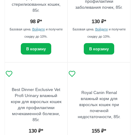
профилактики
стерилизованных кошек,
заболевания почек, 85г.
85г.
98
₽*
130
₽*
Базовая цена.
Войдите
и получите
Базовая цена.
Войдите
и получите
скидку до 10%.
скидку до 10%.
В корзину
В корзину
Best Dinner Exclusive Vet
Royal Canin Renal
Profi Urinary влажный
влажный корм для
корм для взрослых кошек
взрослых кошек при
для профилактики
почечной
мочекаменной болезни,
недостаточности, 85г.
85г.
130
₽*
155
₽*