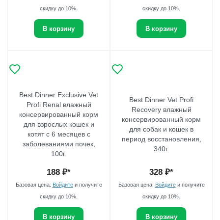
скидку до 10%.
скидку до 10%.
В корзину
В корзину
Best Dinner Exclusive Vet
Best Dinner Vet Profi
Profi Renal влажный
Recovery влажный
консервированный корм
консервированный корм
для взрослых кошек и
для собак и кошек в
котят с 6 месяцев с
период восстановления,
заболеваниями почек,
340г.
100г.
188
₽*
328
₽*
Базовая цена.
Войдите
и получите
Базовая цена.
Войдите
и получите
скидку до 10%.
скидку до 10%.
В корзину
В корзину