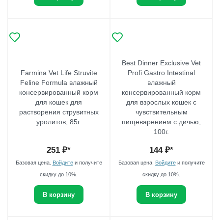
Best Dinner Exclusive Vet
Farmina Vet Life Struvite
Profi Gastro Intestinal
Feline Formula влажный
влажный
консервированный корм
консервированный корм
для кошек для
для взрослых кошек с
растворения струвитных
чувствительным
уролитов, 85г.
пищеварением с дичью,
100г.
251
₽*
144
₽*
Базовая цена.
Войдите
и получите
Базовая цена.
Войдите
и получите
скидку до 10%.
скидку до 10%.
В корзину
В корзину