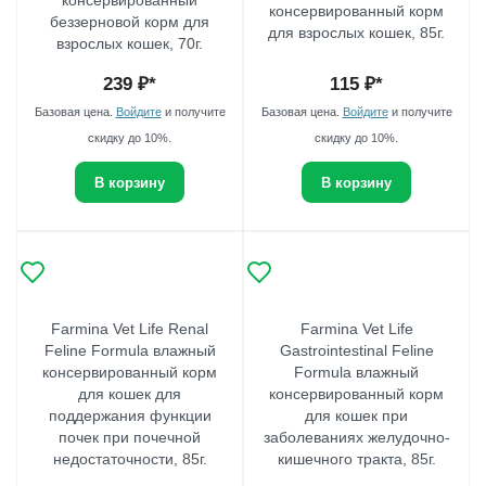
консервированный
консервированный корм
беззерновой корм для
для взрослых кошек, 85г.
взрослых кошек, 70г.
239
₽*
115
₽*
Базовая цена.
Войдите
и получите
Базовая цена.
Войдите
и получите
скидку до 10%.
скидку до 10%.
В корзину
В корзину
Farmina Vet Life Renal
Farmina Vet Life
Feline Formula влажный
Gastrointestinal Feline
консервированный корм
Formula влажный
для кошек для
консервированный корм
поддержания функции
для кошек при
почек при почечной
заболеваниях желудочно-
недостаточности, 85г.
кишечного тракта, 85г.