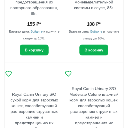
предотвращения их
мочевыделительной
повторного образования,
системы в соусе, 85г.
85г.
155
₽*
108
₽*
Базовая цена.
Войдите
и получите
Базовая цена.
Войдите
и получите
скидку до 10%.
скидку до 10%.
В корзину
В корзину
Royal Canin Urinary S/O
Royal Canin Urinary S/O
Moderate Calorie влажный
сухой корм для взрослых
корм для взрослых кошек,
кошек, способствующий
способствующий
растворению струвитных
растворению струвитных
камней и
камней и
предотвращению их
предотвращения их