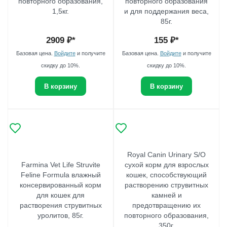
повторного образования,
повторного образования
1,5кг.
и для поддержания веса,
85г.
2909
₽*
155
₽*
Базовая цена.
Войдите
и получите
Базовая цена.
Войдите
и получите
скидку до 10%.
скидку до 10%.
В корзину
В корзину
Royal Canin Urinary S/O
Farmina Vet Life Struvite
сухой корм для взрослых
Feline Formula влажный
кошек, способствующий
консервированный корм
растворению струвитных
для кошек для
камней и
растворения струвитных
предотвращению их
уролитов, 85г.
повторного образования,
350г.