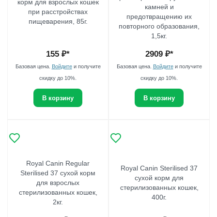
корм для взрослых кошек
камней и
при расстройствах
предотвращению их
пищеварения, 85г.
повторного образования,
1,5кг.
155
₽*
2909
₽*
Базовая цена.
Войдите
и получите
Базовая цена.
Войдите
и получите
скидку до 10%.
скидку до 10%.
В корзину
В корзину
Royal Canin Regular
Royal Canin Sterilised 37
Sterilised 37 сухой корм
сухой корм для
для взрослых
стерилизованных кошек,
стерилизованных кошек,
400г.
2кг.