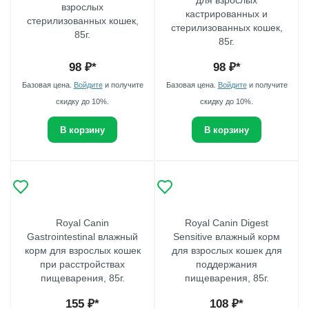
для взрослых
взрослых
кастрированных и
стерилизованных кошек,
стерилизованных кошек,
85г.
85г.
98
₽*
98
₽*
Базовая цена.
Войдите
и получите
Базовая цена.
Войдите
и получите
скидку до 10%.
скидку до 10%.
В корзину
В корзину
Royal Canin
Royal Canin Digest
Gastrointestinal влажный
Sensitive влажный корм
корм для взрослых кошек
для взрослых кошек для
при расстройствах
поддержания
пищеварения, 85г.
пищеварения, 85г.
155
₽*
108
₽*