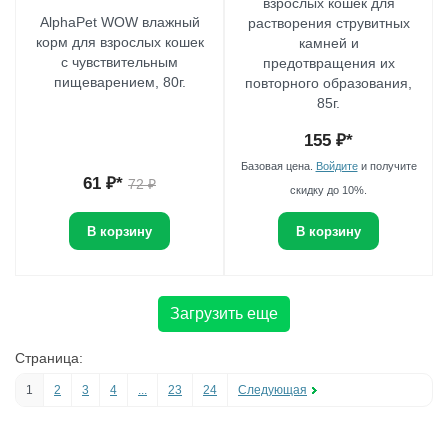
взрослых кошек для
AlphaPet WOW влажный
растворения струвитных
корм для взрослых кошек
камней и
с чувствительным
предотвращения их
пищеварением, 80г.
повторного образования,
85г.
155
₽*
Базовая цена.
Войдите
и получите
61
₽*
72
₽
скидку до 10%.
В корзину
В корзину
Загрузить еще
Страница:
1
2
3
4
...
23
24
Следующая