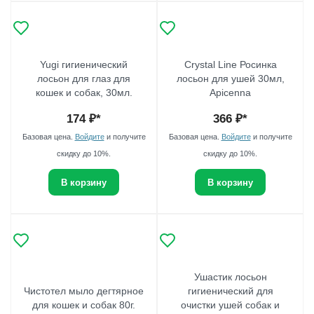
Yugi гигиенический
Crystal Line Росинка
лосьон для глаз для
лосьон для ушей 30мл,
кошек и собак, 30мл.
Apicenna
174
₽*
366
₽*
Базовая цена.
Войдите
и получите
Базовая цена.
Войдите
и получите
скидку до 10%.
скидку до 10%.
В корзину
В корзину
Ушастик лосьон
Чистотел мыло дегтярное
гигиенический для
для кошек и собак 80г.
очистки ушей собак и