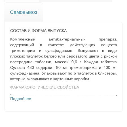
Самовывоз
СОСТАВ И ФОРМА ВЫПУСКА
Комплексный антибактериальный препарат,
содержащий в качестве действующих веществ
триметоприм и сульфадиазин. Выпускают в виде
плоских таблеток белого или сероватого цвета с риской
посередине таблетки, массой 0,6 г. Каждая таблетка
Сульфа 480 содержит 80 мг триметоприма и 400 мг
сульфадиазина. Упаковывают по 6 таблеток в блистеры,
которые вкладывают в картонные коробки.
ФАРМАКОЛОГИЧЕСКИЕ СВОЙСТВА
Триметоприм и сульфадиазин, входящие в состав
Подробнее
препарата, проявляя синергизм действия, оказывают
бактерицидное воздействие на грамположительные и
грамотрицательные микроорганизмы, вызывающие
инфекционные болезни. Препарат нарушает биосинтез
фолиевой кислоты и блокирует метаболизм