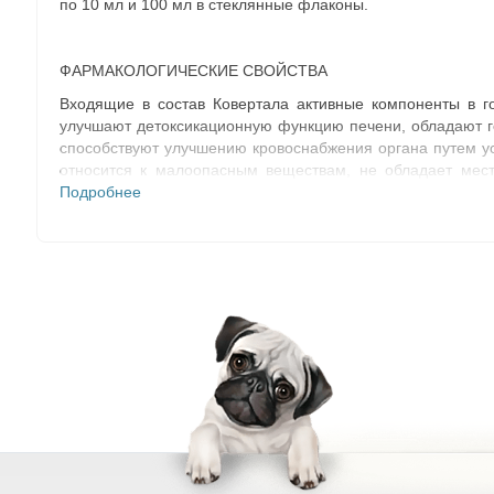
по 10 мл и 100 мл в стеклянные флаконы.
ФАРМАКОЛОГИЧЕСКИЕ СВОЙСТВА
Входящие в состав Ковертала активные компоненты в г
улучшают детоксикационную функцию печени, обладают г
способствуют улучшению кровоснабжения органа путем ус
относится к малоопасным веществам, не обладает мес
животных.
Подробнее
ПОКАЗАНИЯ
Назначают крупному рогатому скоту, лошадям, собакам, к
поражениях печени, инфекционных и инвазионных заболева