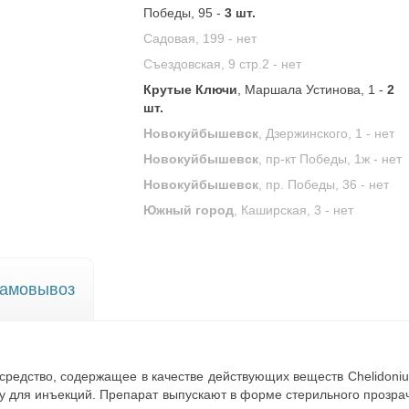
Победы, 95 -
3 шт.
Садовая, 199 -
нет
Съездовская, 9 стр.2 -
нет
Крутые Ключи
, Маршала Устинова, 1 -
2
шт.
Новокуйбышевск
, Дзержинского, 1 -
нет
Новокуйбышевск
, пр-кт Победы, 1ж -
нет
Новокуйбышевск
, пр. Победы, 36 -
нет
Южный город
, Каширская, 3 -
нет
амовывоз
едство, содержащее в качестве действующих веществ Chelidonium,
у для инъекций. Препарат выпускают в форме стерильного прозра