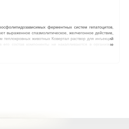
 фосфолипидозависимых ферментных систем гепатоцитов,
ют выраженное спазмолитическое, желчегонное действие,
зм теплокровных животных Ковертал раствор для инъекций
 его состав компоненты не накапливаются в организме
ских гепатитах, жировой дегенерации печени, токсических
.