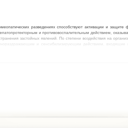
омеопатических разведениях способствуют активации и защите
епатопротекторным и противовоспалительным действием, оказыва
транения застойных явлений. По степени воздействия на органи
тнораздражающим и сенсибилизирующим действием, входящие в
ошкам, хорькам и грызунам с лечебной целью при острых и хрониче
ниях в качестве лекарственного средства сопутствующей терапии