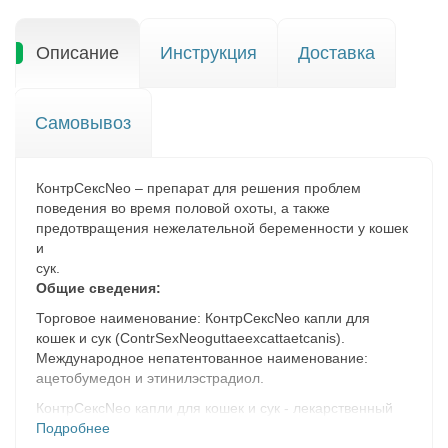
Описание
Инструкция
Доставка
Самовывоз
КонтрСексNeo – препарат для решения проблем
поведения во время половой охоты, а также
предотвращения нежелательной беременности у кошек
и
сук.
Общие сведения:
Торговое наименование: КонтрСексNeo капли для
кошек и сук (ContrSexNeоguttaeexcattaetcanis).
Международное непатентованное наименование:
ацетобумедон и этинилэстрадиол.
КонтрСексNeo капли для кошек и сук - лекарственный
препарат в форме раствора для перорального
Подробнее