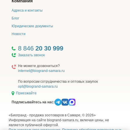
Компания
помещают в полиэтиленовый пакет и утилизируют с
бытовыми отходами.
Адреса и контакты
Фармакологические свойства:
Блог
Юридические документы
КонтрСексNeo капли для кошек и сук – препарат,
предназначенный для регуляции половой охоты у кошек
Новости
и сук. Входящий в состав лекарственного препарата
гестаген – ацетобумедон – блокирует в гипоталамусе
8 846
20 30 999
медиобазальные зоны, высвобождающие
Заказать звонок
гонадолиберины (фолликулостимулирующий и
лютеинизирующийрилизинг гормоны), которые
Не можете дозвониться?
являются пусковым механизмом секреции гипофизом
internet@biogrand-samara.ru
фолликулостимулирующего (ФСГ) и лютеинизирующего
(ЛГ) гормонов, ответственных за развитие в яичниках
По вопросам сотрудничества и оптовых закупок
фолликулов и их овуляцию. Эстроген - этинилэстрадиол
opt@biogrand-samara.ru
в комплексе с ацетобумедоном усиливает
Приезжайте
контрацептивный эффект, изменяя биологические
свойства влагалищной слизи, вязкость слизи шейки
Подписывайтесь на нас:
матки, что тормозит подвижность сперматозоидов, а
изменения в эндометрии матки препятствуют
«Биогранд - продажа зоотоваров в Самаре, © 2026»
имплантации оплодотворенной яйцеклетки.
Информация на сайте biogrand-samara.ru, включая цены, не
является публичной офертой.
Ацетобумедон и этинилэстрадиол быстро всасываются